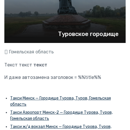
Туровское городище
Гомельская область
Текст текст
текст
И даже автозамена заголовок = %%title%%
Такси Минск — Городище Турова, Туров, Гомельская
область
Такси Аэропорт Минск-2 — Городище Турова, Туров,
Гомельская область
Такси ж/д вокзал Минск — Городище Турова, Туров,