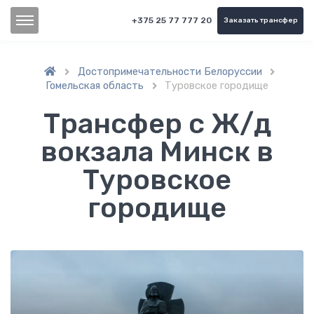
+375 25 77 777 20
Заказать трансфер
Достопримечательности Белоруссии


Гомельская область
Туровское городище

Трансфер с Ж/д
вокзала Минск в
Туровское
городище