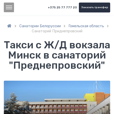
+375 25 77 777 20
Заказать трансфер
Санатории Белоруссии
Гомельская область



Санаторий Приднепровский
Такси с Ж/Д вокзала
Минск в cанаторий
"Преднепровский"