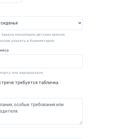
заказа нескольких детских кресел,
просим указать в Комментарии
рейса
опорту или аэровокзале
стрече требуется табличка