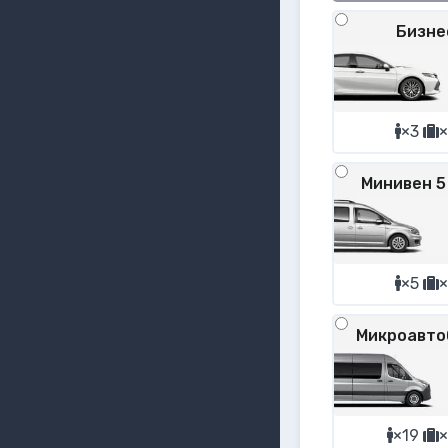
Бизне
×3
×
Минивен 5
×5
×
Микроавто
×19
×