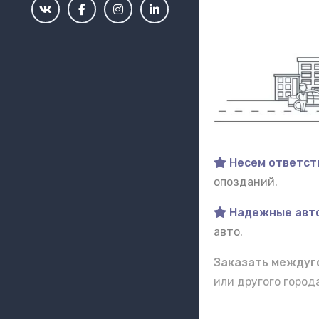
Несем ответст
опозданий.
Надежные авт
авто.
Заказать междуго
или другого горо