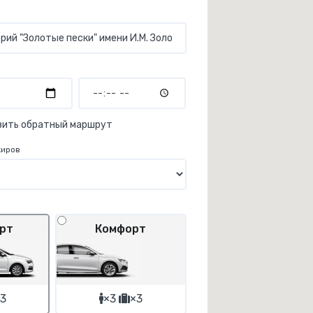
вить обратный маршрут
жиров
рт
Комфорт
3
×3
×3