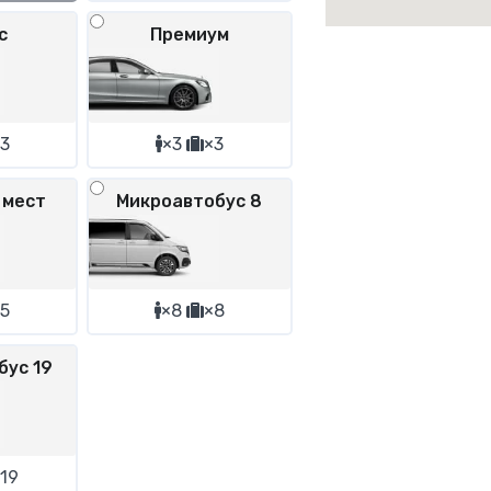
с
Премиум
3
×3
×3
 мест
Микроавтобус 8
5
×8
×8
бус 19
19