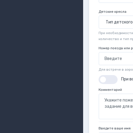
Детские кресла
При необходимости 
количество и тип 
Номер поезда или 
Для встрече в аэр
При в
Комментарий
Введите ваше имя