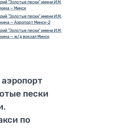
рий "Золотые пески" имени И.М.
хина — Минск
рий "Золотые пески" имени И.М.
хина — Аэропорт Минск-2
рий "Золотые пески" имени И.М.
хина — ж/д вокзал Минск
 аэропорт
отые пески
и.
акси по