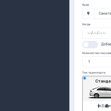
Куда
Когда
Доба
Количество пасса
Тип транспорта
Станда
×3
×